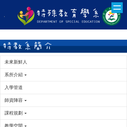
跳
到
主
要
內
容
區
未來新鮮人
系所介紹
入學管道
師資陣容
課程規劃
教學空間