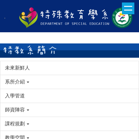
跳
到
主
要
內
容
區
未來新鮮人
系所介紹
入學管道
師資陣容
課程規劃
教學空間